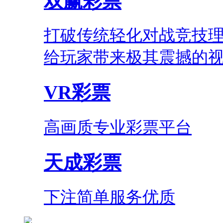
双赢彩票
打破传统轻化对战竞技
给玩家带来极其震撼的
VR彩票
高画质专业彩票平台
天成彩票
下注简单服务优质