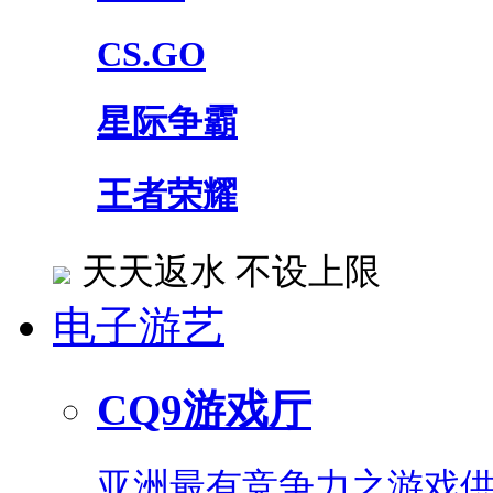
CS.GO
星际争霸
王者荣耀
天天返水 不设上限
电子游艺
CQ9游戏厅
亚洲最有竞争力之游戏