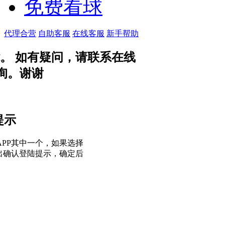
免费看球
代理合营
自助客服
在线客服
新手帮助
。 如有疑问，请联系在线
询。谢谢
提示
PP其中一个，如果选择
出确认登陆提示，确定后