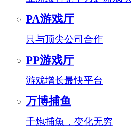
PA游戏厅
只与顶尖公司合作
PP游戏厅
游戏增长最快平台
万博捕鱼
千炮捕魚，变化无穷