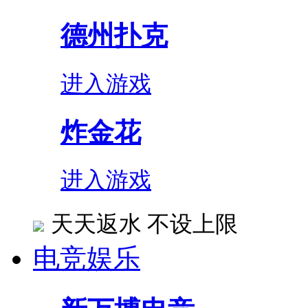
德州扑克
进入游戏
炸金花
进入游戏
天天返水 不设上限
电竞娱乐