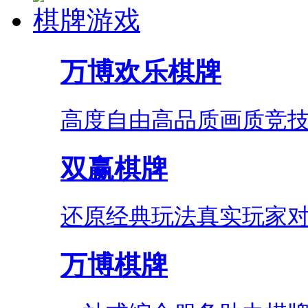
棋牌游戏
万博欢乐棋牌
高度自由高品质画质竞
双赢棋牌
还原经典玩法真实玩家
万博棋牌