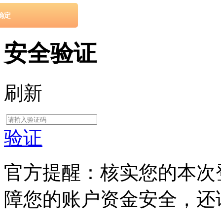
确定
安全验证
刷新
验证
官方提醒：核实您的本次登
障您的账户资金安全，还