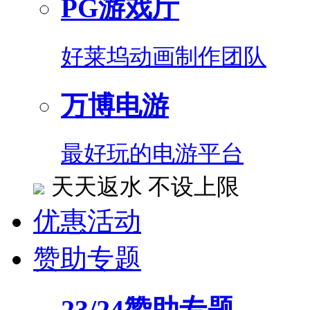
PG游戏厅
好莱坞动画制作团队
万博电游
最好玩的电游平台
天天返水 不设上限
优惠活动
赞助专题
23/24赞助专题