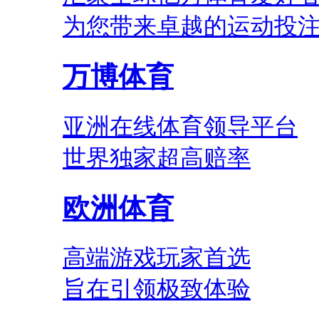
为您带来卓越的运动投
万博体育
亚洲在线体育领导平台
世界独家超高赔率
欧洲体育
高端游戏玩家首选
旨在引领极致体验