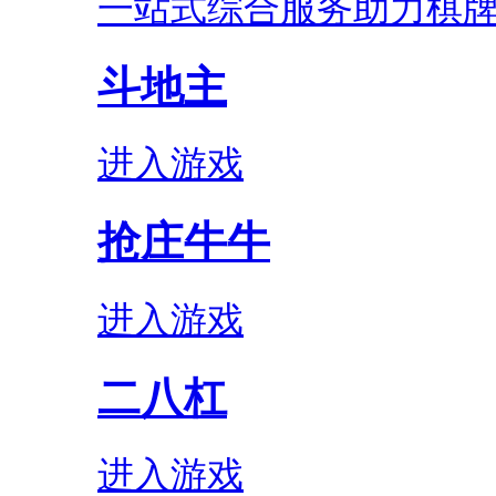
一站式综合服务助力棋
斗地主
进入游戏
抢庄牛牛
进入游戏
二八杠
进入游戏