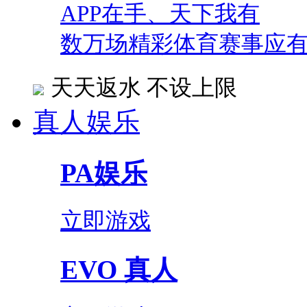
APP在手、天下我有
数万场精彩体育赛事应
天天返水 不设上限
真人娱乐
PA娱乐
立即游戏
EVO 真人