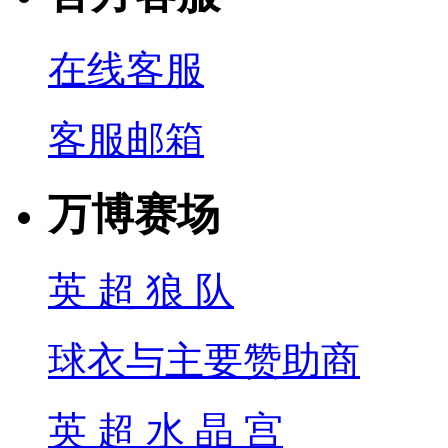
在线客服
客服邮箱
万博赛场
英 超 狼 队
球衣与主要赞助商
英 超 水 晶 宫