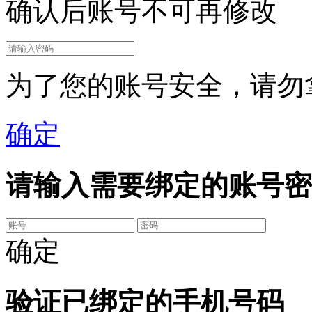
确认后账号不可再修改
为了您的账号安全，请勿
确定
请输入需要绑定的账号密
确定
验证已绑定的手机号码