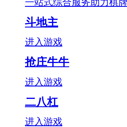
一站式综合服务助力棋
斗地主
进入游戏
抢庄牛牛
进入游戏
二八杠
进入游戏