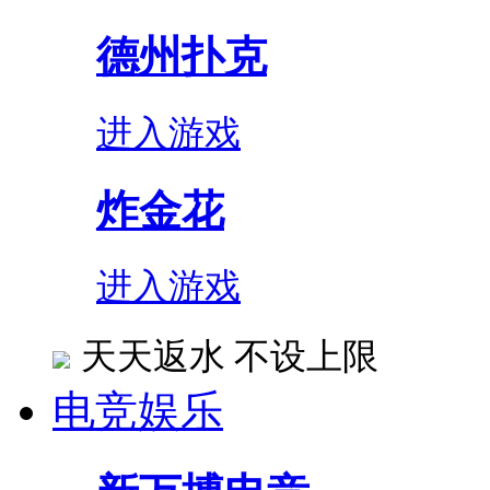
德州扑克
进入游戏
炸金花
进入游戏
天天返水 不设上限
电竞娱乐