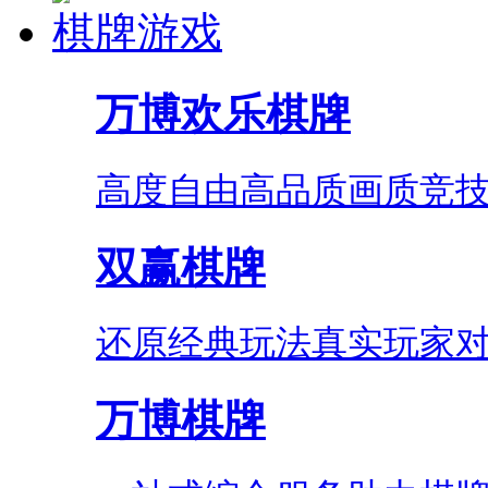
棋牌游戏
万博欢乐棋牌
高度自由高品质画质竞
双赢棋牌
还原经典玩法真实玩家
万博棋牌