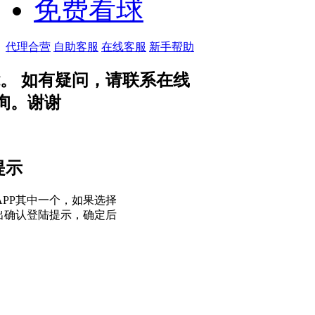
免费看球
代理合营
自助客服
在线客服
新手帮助
。 如有疑问，请联系在线
询。谢谢
提示
PP其中一个，如果选择
出确认登陆提示，确定后