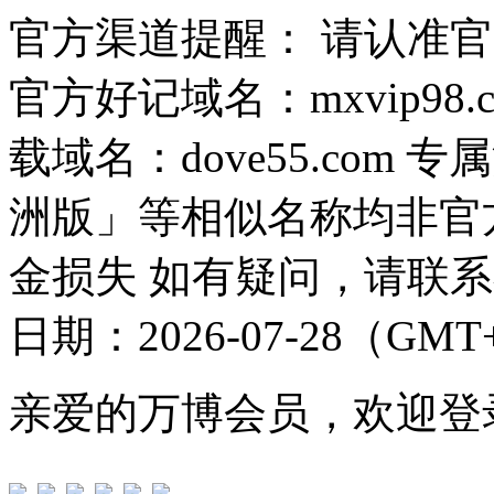
官方渠道提醒： 请认准
官方好记域名：mxvip98.c
载域名：dove55.com
洲版」等相似名称均非官
金损失 如有疑问，请联
日期：2026-07-28（GMT
亲爱的万博会员，
欢迎登