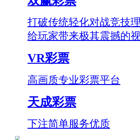
双赢彩票
打破传统轻化对战竞技
给玩家带来极其震撼的
VR彩票
高画质专业彩票平台
天成彩票
下注简单服务优质