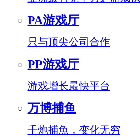
PA游戏厅
只与顶尖公司合作
PP游戏厅
游戏增长最快平台
万博捕鱼
千炮捕魚，变化无穷