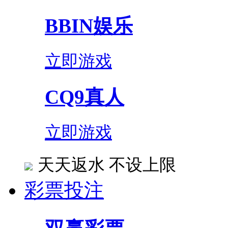
BBIN娱乐
立即游戏
CQ9真人
立即游戏
天天返水 不设上限
彩票投注